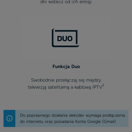
dni wstecz od ich emisji
Funkcja Duo
Swobodnie przełączaj się między
2
telewizją satelitarną a kablową IPTV
Do poprawnego działania dekoder wymaga podłączenia
info
do internetu oraz posiadania Konta Google (Gmail)