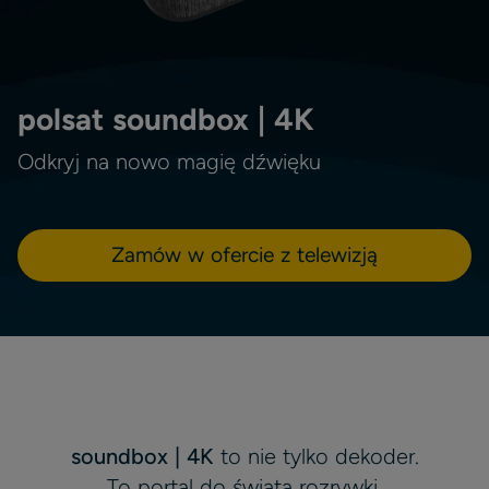
polsat soundbox | 4K
Odkryj na nowo magię dźwięku
Zamów w ofercie z telewizją
soundbox | 4K
to nie tylko dekoder.
To portal do świata rozrywki.