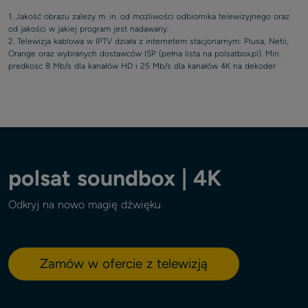
1. Jakość obrazu zależy m. in. od możliwości odbiornika telewizyjnego oraz
od jakości w jakiej program jest nadawany.
2. Telewizja kablowa w IPTV działa z internetem stacjonarnym: Plusa, Netii,
Orange oraz wybranych dostawców ISP (pełna lista na polsatbox.pl). Min.
predkosc 8 Mb/s dla kanałów HD i 25 Mb/s dla kanałów 4K na dekoder
polsat soundbox | 4K
Odkryj na nowo magię dźwięku
Zamów w ofercie z telewizją