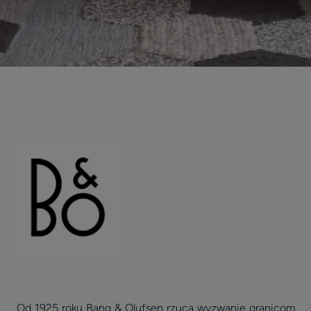
Od 1925 roku Bang & Olufsen rzuca wyzwanie granicom