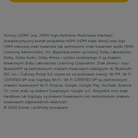
Terminy „HDMI” oraz „HDMI High-Definition Multimedia Interface”,
charakterystyczny kształt produktów HDMI (HDMI trade dress) oraz logo
HDMI stanowią znaki towarowe lub zastrzeżone znaki towarowe spółki HDMI
Licensing Administrator, Inc. Wyprodukowano na licencji Dolby Laboratories.
Dolby, Dolby Audio, Dolby Atmos i symbol podwójnego D są znakami
towarowymi Dolby Laboratories Licensing Corporation. Znak słowny i logo
Bluetooth® są zastrzeżonymi znakami towarowymi należącymi do Bluetooth
SIG, Inc. i Cyfrowy Polsat S.A. używa ich na podstawie licencji. Wi-Fi®, Wi-Fi
CERTIFIED 6® oraz logotypy Wi-Fi i Wi-Fi CERTIFIED 6® są zastrzeżonymi
znakami towarowymi Wi-Fi Alliance. Google, Google Play, YouTube, Android
TV i inne znaki są znakami towarowymi Google LLC. Wszystkie inne znaki
handlowe lub logotypy są znakami towarowymi lub zastrzeżonymi znakami
towarowymi odpowiednich właścicieli.
© 2024 Disney i podmioty powiązane