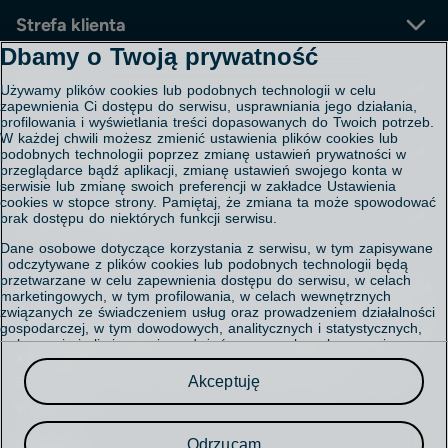
Strefa klienta
Dbamy o Twoją prywatność
Kontakt
Pomoc
Używamy plików cookies lub podobnych technologii w celu
Aplikacja Polsat Box
zapewnienia Ci dostępu do serwisu, usprawniania jego działania,
Regulaminy i cenniki
profilowania i wyświetlania treści dopasowanych do Twoich potrzeb.
W każdej chwili możesz zmienić ustawienia plików cookies lub
Polityka prywatności
Porady - FAQ
Serwis korporacyjny
podobnych technologii poprzez zmianę ustawień prywatności w
Polityka cookies
Mapa salonów
przeglądarce bądź aplikacji, zmianę ustawień swojego konta w
Ustawienia cookies
Mapa zasięgu usługi internet
serwisie lub zmianę swoich preferencji w zakładce Ustawienia
Informacja o przetwarzaniu danych
cookies w stopce strony. Pamiętaj, że zmiana ta może spowodować
Mapa strony
Investor Relations
Centrum obsługi
brak dostępu do niektórych funkcji serwisu.
Informacja prawna o właścicielu serwisu
Relacje inwestorskie
Akt o Usługach Cyfrowych / Digital Services Act
Dane osobowe dotyczące korzystania z serwisu, w tym zapisywane
Praca
i odczytywane z plików cookies lub podobnych technologii będą
Biuro prasowe
Chcesz porozmawiać o zasięgu, płatnościach lub
przetwarzane w celu zapewnienia dostępu do serwisu, w celach
Cyfrowy Polsat S.A. z siedzibą w Warszawie, ul. Łubinowa
marketingowych, w tym profilowania, w celach wewnętrznych
usługach dodatkowych? Zadzwoń do Działu Obsługi
4a, 03-878 Warszawa, Sąd Rejonowy dla m.st. Warszawy,
związanych ze świadczeniem usług oraz prowadzeniem działalności
Klienta: 801 08 08 08*
gospodarczej, w tym dowodowych, analitycznych i statystycznych,
XIV Wydział Gospodarczy Krajowego Rejestru Sądowego,
wykrywania i eliminowania nadużyć oraz w celu wykonywania
z telefonu komórkowego:
KRS 0000010078 NIP 796-18-10-732 REGON
obowiązków wynikających z przepisów prawa. Administratorem
22 212 72 22*
Twoich danych jest
Cyfrowy Polsat S.A.
Akceptuję
670925160, kapitał zakładowy 25.581.840,64 zł w pełni
699 002 222*
wpłacony.
Przysługuje Ci prawo do dostępu do danych, ich usunięcia,
*Koszt połączenia jest zgodny z taryfą operatora
ograniczenia przetwarzania, przenoszenia, sprzeciwu, sprostowania
oraz cofnięcia zgód w każdym czasie.
Adres e-doręczeń
Odrzucam