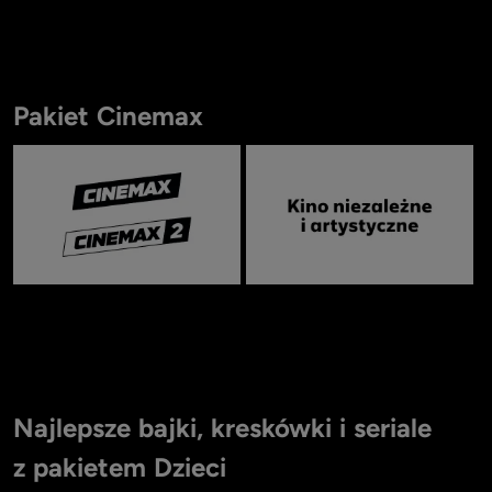
Item
1
Pakiet Cinemax
of
14
Item
1
Najlepsze bajki, kreskówki i seriale
of
9
z pakietem Dzieci