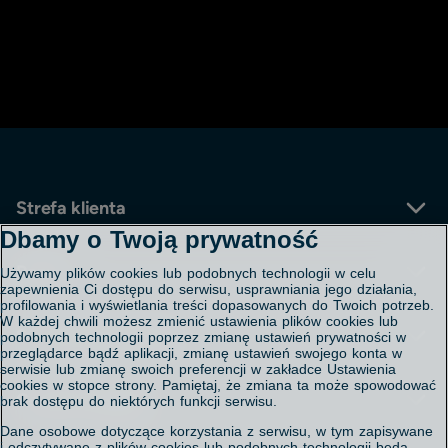
Item
1
of
22
Strefa klienta
Dbamy o Twoją prywatność
Kontakt
Pomoc
Używamy plików cookies lub podobnych technologii w celu
Aplikacja Polsat Box
zapewnienia Ci dostępu do serwisu, usprawniania jego działania,
Regulaminy i cenniki
profilowania i wyświetlania treści dopasowanych do Twoich potrzeb.
W każdej chwili możesz zmienić ustawienia plików cookies lub
Polityka prywatności
Porady - FAQ
Serwis korporacyjny
podobnych technologii poprzez zmianę ustawień prywatności w
Polityka cookies
Mapa salonów
przeglądarce bądź aplikacji, zmianę ustawień swojego konta w
Ustawienia cookies
Mapa zasięgu usługi internet
serwisie lub zmianę swoich preferencji w zakładce Ustawienia
Informacja o przetwarzaniu danych
cookies w stopce strony. Pamiętaj, że zmiana ta może spowodować
Mapa strony
Investor Relations
Centrum obsługi
brak dostępu do niektórych funkcji serwisu.
Informacja prawna o właścicielu serwisu
Relacje inwestorskie
Akt o Usługach Cyfrowych / Digital Services Act
Dane osobowe dotyczące korzystania z serwisu, w tym zapisywane
Praca
i odczytywane z plików cookies lub podobnych technologii będą