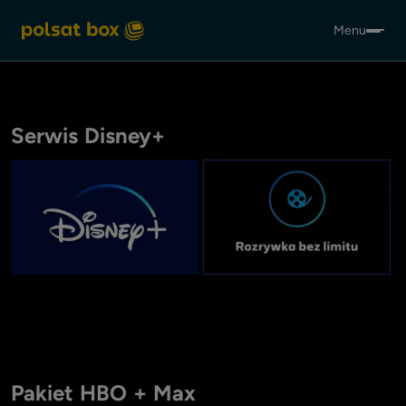
Menu
Serwis Disney+
Item
1
Pakiet HBO + Max
of