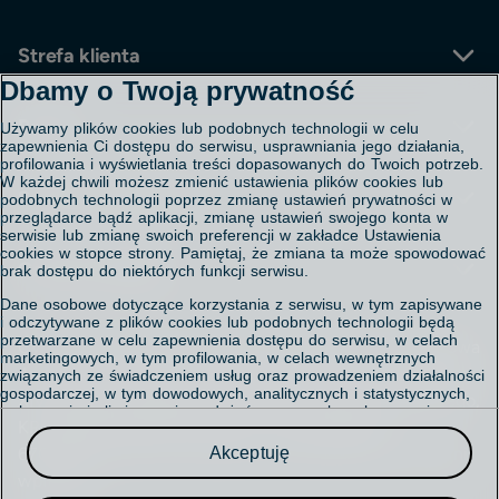
Strefa klienta
Dbamy o Twoją prywatność
Kontakt
Pomoc
Używamy plików cookies lub podobnych technologii w celu
Aplikacja Polsat Box
zapewnienia Ci dostępu do serwisu, usprawniania jego działania,
Regulaminy i cenniki
profilowania i wyświetlania treści dopasowanych do Twoich potrzeb.
W każdej chwili możesz zmienić ustawienia plików cookies lub
Polityka prywatności
Porady - FAQ
Serwis korporacyjny
podobnych technologii poprzez zmianę ustawień prywatności w
Polityka cookies
Mapa salonów
przeglądarce bądź aplikacji, zmianę ustawień swojego konta w
Ustawienia cookies
Mapa zasięgu usługi internet
serwisie lub zmianę swoich preferencji w zakładce Ustawienia
Informacja o przetwarzaniu danych
cookies w stopce strony. Pamiętaj, że zmiana ta może spowodować
Mapa strony
Investor Relations
Centrum obsługi
brak dostępu do niektórych funkcji serwisu.
Informacja prawna o właścicielu serwisu
Relacje inwestorskie
Akt o Usługach Cyfrowych / Digital Services Act
Dane osobowe dotyczące korzystania z serwisu, w tym zapisywane
Praca
i odczytywane z plików cookies lub podobnych technologii będą
Biuro prasowe
Chcesz porozmawiać o zasięgu, płatnościach lub
przetwarzane w celu zapewnienia dostępu do serwisu, w celach
Cyfrowy Polsat S.A. z siedzibą w Warszawie, ul. Łubinowa
marketingowych, w tym profilowania, w celach wewnętrznych
usługach dodatkowych? Zadzwoń do Działu Obsługi
4a, 03-878 Warszawa, Sąd Rejonowy dla m.st. Warszawy,
związanych ze świadczeniem usług oraz prowadzeniem działalności
Klienta: 801 08 08 08*
gospodarczej, w tym dowodowych, analitycznych i statystycznych,
XIV Wydział Gospodarczy Krajowego Rejestru Sądowego,
wykrywania i eliminowania nadużyć oraz w celu wykonywania
z telefonu komórkowego:
KRS 0000010078 NIP 796-18-10-732 REGON
obowiązków wynikających z przepisów prawa. Administratorem
22 212 72 22*
Twoich danych jest
Cyfrowy Polsat S.A.
670925160, kapitał zakładowy 25.581.840,64 zł w pełni
Akceptuję
699 002 222*
wpłacony.
Przysługuje Ci prawo do dostępu do danych, ich usunięcia,
*Koszt połączenia jest zgodny z taryfą operatora
ograniczenia przetwarzania, przenoszenia, sprzeciwu, sprostowania