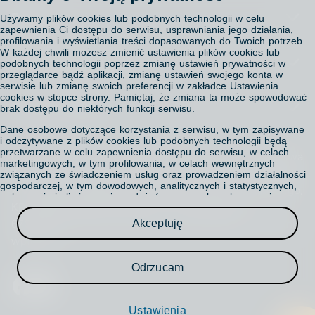
Kontakt
Pomoc
Używamy plików cookies lub podobnych technologii w celu
Aplikacja Polsat Box
zapewnienia Ci dostępu do serwisu, usprawniania jego działania,
Regulaminy i cenniki
profilowania i wyświetlania treści dopasowanych do Twoich potrzeb.
W każdej chwili możesz zmienić ustawienia plików cookies lub
Polityka prywatności
Porady - FAQ
Serwis korporacyjny
podobnych technologii poprzez zmianę ustawień prywatności w
Polityka cookies
Mapa salonów
przeglądarce bądź aplikacji, zmianę ustawień swojego konta w
Ustawienia cookies
Mapa zasięgu usługi internet
serwisie lub zmianę swoich preferencji w zakładce Ustawienia
Informacja o przetwarzaniu danych
cookies w stopce strony. Pamiętaj, że zmiana ta może spowodować
Mapa strony
Investor Relations
Centrum obsługi
brak dostępu do niektórych funkcji serwisu.
Informacja prawna o właścicielu serwisu
Relacje inwestorskie
Akt o Usługach Cyfrowych / Digital Services Act
Dane osobowe dotyczące korzystania z serwisu, w tym zapisywane
Praca
i odczytywane z plików cookies lub podobnych technologii będą
Biuro prasowe
Chcesz porozmawiać o zasięgu, płatnościach lub
przetwarzane w celu zapewnienia dostępu do serwisu, w celach
Cyfrowy Polsat S.A. z siedzibą w Warszawie, ul. Łubinowa
marketingowych, w tym profilowania, w celach wewnętrznych
usługach dodatkowych? Zadzwoń do Działu Obsługi
4a, 03-878 Warszawa, Sąd Rejonowy dla m.st. Warszawy,
związanych ze świadczeniem usług oraz prowadzeniem działalności
Klienta: 801 08 08 08*
gospodarczej, w tym dowodowych, analitycznych i statystycznych,
XIV Wydział Gospodarczy Krajowego Rejestru Sądowego,
wykrywania i eliminowania nadużyć oraz w celu wykonywania
z telefonu komórkowego:
KRS 0000010078 NIP 796-18-10-732 REGON
obowiązków wynikających z przepisów prawa. Administratorem
22 212 72 22*
Twoich danych jest
Cyfrowy Polsat S.A.
670925160, kapitał zakładowy 25.581.840,64 zł w pełni
Akceptuję
699 002 222*
wpłacony.
Przysługuje Ci prawo do dostępu do danych, ich usunięcia,
*Koszt połączenia jest zgodny z taryfą operatora
ograniczenia przetwarzania, przenoszenia, sprzeciwu, sprostowania
oraz cofnięcia zgód w każdym czasie.
Adres e-doręczeń
Odrzucam
Linkuj nas w mediach społecznościowych
AE: PL-16348-62170-EIRJE-22
Szczegółowe informacje dotyczące przetwarzania danych oraz
przysługujących Ci uprawnień, informacje dotyczące plików cookies
Cyfrowy Polsat SA
lub podobnych technologii, w tym dotyczące możliwości
Ustawienia