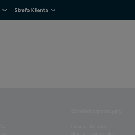
Strefa Klienta
Serwis korporacyjny
FAQ
Investor Relations
nów
Relacje inwestorskie