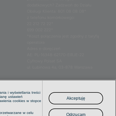
dodatkowych? Zadzwoń do Działu
Obsługi Klienta: 801 08 08 08*
z telefonu komórkowego:
22 212 72 22*
699 002 222*
*Koszt połączenia jest zgodny z taryfą
operatora
Adres e-doręczeń
AE: PL-16348-62170-EIRJE-22
Cyfrowy Polsat SA
ul. Łubinowa 4a, 03-878 Warszawa
IV Wydział
ia i wyświetlania treści
Linkuj nas w mediach społecznościowyc
ianę ustawień
Akceptuję
dowy
awienia cookies w stopce
przetwarzane w celu
Odrzucam