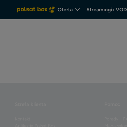
Oferta
Streamingi i VOD
Strefa klienta
Pomoc
Kontakt
Porady - 
Aplikacja Polsat Box
Mapa salo